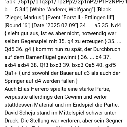
"5bk1/5p1p/p1q3p1/1p2Pp2/2p1nP2/P1P2NPP/
b - - 5 34"] [White "Anderer, Wolfgang"] [Black
"Zieger, Markus"] [Event "Forst II - Ettlingen III"]
[Round "6"] [Date "2025.02.09"] 34. ... a5 35. Nd4
{ sieht gut aus, ist es aber nicht, notwendig war
selbst Gegenspiel mit 35. g4 zu erzeugen } 35. ...
Qd5 36. g4 { kommt nun zu spät, der Durchbruch
auf dem Damenflügel gewinnt } 36. ... b4 37.
axb4 axb4 38. Qf3 bxc3 39. bxc3 Qa5 40. gxf5
Qa1+ { und sowohl der Bauer auf c3 als auch der
Springer auf d4 werden fallen }
Auch Elias Herrero spielte eine starke Partie,
verpasste allerdings den Gewinn und verlor
stattdessen Material und im Endspiel die Partie.
David Scheja stand im Mittelspiel schwer unter
Druck. Die Stellung war verloren, aber sein Gegner