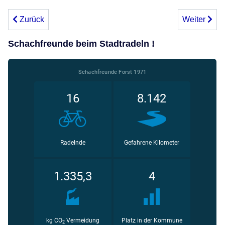
Vorheriger Beitrag: Erste Niederlage von Forst 1 gegen Un
Nächster Bei
Zurück
Weiter
Schachfreunde beim Stadtradeln !