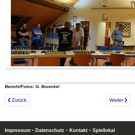
Bericht/Fotos: G. Brueckel
Vorheriger Beitrag: 4. Joß-Fritz Jugendopen Untergrombac
Nächster Be
Zurück
Weiter
-
-
-
Impressum
Datenschutz
Kontakt
Spiellokal