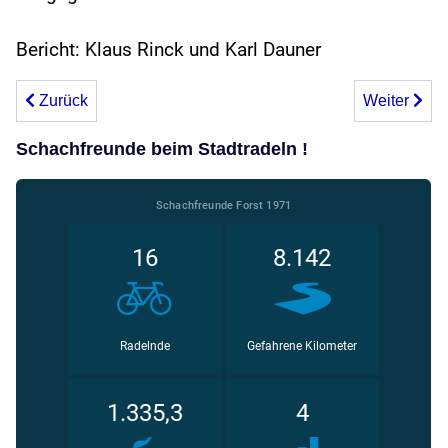
Bericht: Klaus Rinck und Karl Dauner
Vorheriger Beitrag: Forst 2 startet mit einem Sieg in die ne
Nächster Bei
Zurück
Weiter
Schachfreunde beim Stadtradeln !