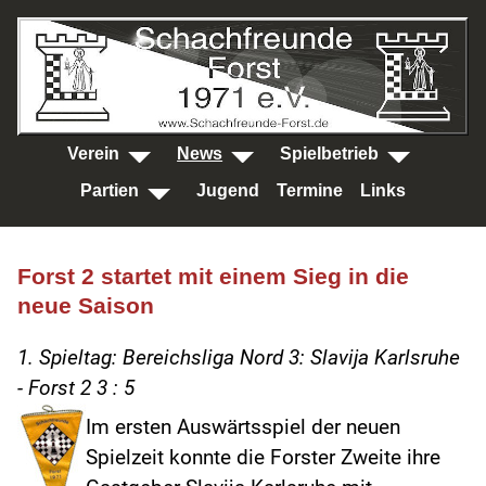
SKIP TO MAIN CONTENT
Verein
News
Spielbetrieb
Partien
Jugend
Termine
Links
Forst 2 startet mit einem Sieg in die
neue Saison
1. Spieltag: Bereichsliga Nord 3: Slavija Karlsruhe
- Forst 2 3 : 5
Im ersten Auswärtsspiel der neuen
Spielzeit konnte die Forster Zweite ihre