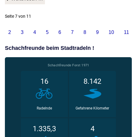
Seite 7 von 11
2
3
4
5
6
7
8
9
10
11
Schachfreunde beim Stadtradeln !